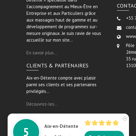
CONTA
l’accompagnement au Mieux-Être en
Entreprise et aux Particuliers grâce
+33 
aux massages haut de gamme et au
développement de programmes sur-
cont
mesure originaux. Je suis ravie de vous
www.
accueillir sur mon site…
Pôle
5/5
345
—
verified reviews & testimonials
2ème
En savoir plus…
All
345
Google
286
Facebook
56
Endorsal
"undefined"
Endorsal testimonial
35 r
Aix-en-Détente
5/5
345
CLIENTS & PARTENAIRES
1310
Aix-en-Détente compte avec plaisir
parmi ses clients et ses partenaires
privilégiés…
Découvrez-les…
Aix-en-Détente
5