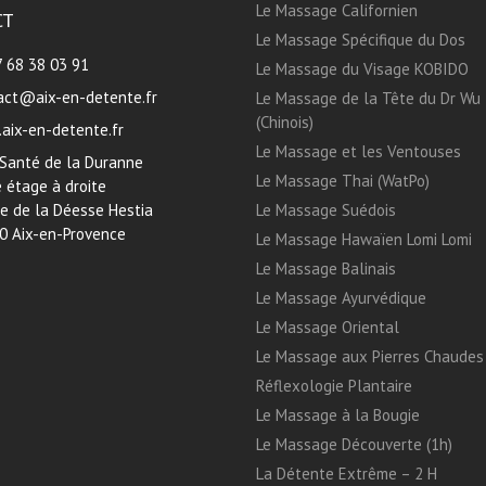
Le Massage Californien
CT
Le Massage Spécifique du Dos
7 68 38 03 91
Le Massage du Visage KOBIDO
act@aix-en-detente.fr
Le Massage de la Tête du Dr Wu
(Chinois)
aix-en-detente.fr
Le Massage et les Ventouses
 Santé de la Duranne
Le Massage Thai (WatPo)
 étage à droite
ue de la Déesse Hestia
Le Massage Suédois
0 Aix-en-Provence
Le Massage Hawaïen Lomi Lomi
Le Massage Balinais
Le Massage Ayurvédique
Le Massage Oriental
Le Massage aux Pierres Chaudes
Réflexologie Plantaire
Le Massage à la Bougie
Le Massage Découverte (1h)
La Détente Extrême – 2 H