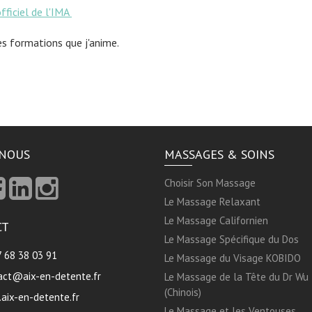
officiel de l'IMA
les formations que j'anime.
-NOUS
MASSAGES & SOINS
Choisir Son Massage
Le Massage Relaxant
Le Massage Californien
CT
Le Massage Spécifique du Dos
7 68 38 03 91
Le Massage du Visage KOBIDO
act@aix-en-detente.fr
Le Massage de la Tête du Dr Wu
(Chinois)
aix-en-detente.fr
Le Massage et les Ventouses