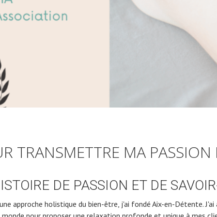
R TRANSMETTRE MA PASSION
ISTOIRE DE PASSION ET DE SAVOIR
ne approche holistique du bien-être, j'ai fondé Aix-en-Détente. J'ai
 monde pour proposer une relaxation profonde et unique à mes cli