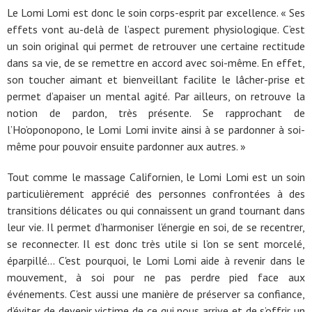
Le Lomi Lomi est donc le soin corps-esprit par excellence. « Ses
effets vont au-delà de l’aspect purement physiologique. C’est
un soin original qui permet de retrouver une certaine rectitude
dans sa vie, de se remettre en accord avec soi-même. En effet,
son toucher aimant et bienveillant facilite le lâcher-prise et
permet d’apaiser un mental agité. Par ailleurs, on retrouve la
notion de pardon, très présente. Se rapprochant de
l’Ho’oponopono, le Lomi Lomi invite ainsi à se pardonner à soi-
même pour pouvoir ensuite pardonner aux autres. »
Tout comme le massage Californien, le Lomi Lomi est un soin
particulièrement apprécié des personnes confrontées à des
transitions délicates ou qui connaissent un grand tournant dans
leur vie. Il permet d’harmoniser l’énergie en soi, de se recentrer,
se reconnecter. Il est donc très utile si l’on se sent morcelé,
éparpillé… C'est pourquoi, le Lomi Lomi aide à revenir dans le
mouvement, à soi pour ne pas perdre pied face aux
événements. C'est aussi une manière de préserver sa confiance,
d’éviter de devenir victime de ce qui nous arrive et de s’offrir un