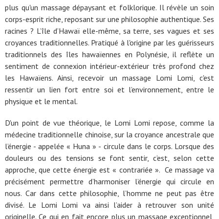
plus qu'un massage dépaysant et folklorique. Il révèle un soin
corps-esprit riche, reposant sur une philosophie authentique. Ses
racines ? L’île d’Hawaï elle-même, sa terre, ses vagues et ses
croyances traditionnelles. Pratiqué à l'origine par les guérisseurs
traditionnels des îles hawaïennes en Polynésie, il reflète un
sentiment de connexion intérieur-extérieur très profond chez
les Hawaïens. Ainsi, recevoir un massage Lomi Lomi, c'est
ressentir un lien fort entre soi et l’environnement, entre le
physique et le mental.
D'un point de vue théorique, le Lomi Lomi repose, comme la
médecine traditionnelle chinoise, sur la croyance ancestrale que
l’énergie - appelée « Huna » - circule dans le corps. Lorsque des
douleurs ou des tensions se font sentir, c’est, selon cette
approche, que cette énergie est « contrariée ». Ce massage va
précisément permettre d’harmoniser l’énergie qui circule en
nous. Car dans cette philosophie, l’homme ne peut pas être
divisé. Le Lomi Lomi va ainsi l’aider à retrouver son unité
originelle. Ce qui en fait encore plus un massage exceptionnel,