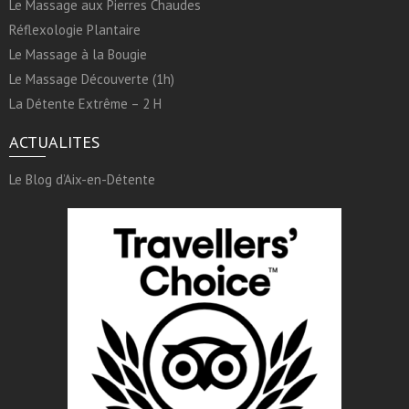
Le Massage aux Pierres Chaudes
Réflexologie Plantaire
Le Massage à la Bougie
Le Massage Découverte (1h)
La Détente Extrême – 2 H
ACTUALITES
Le Blog d’Aix-en-Détente