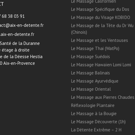
Le Massage Californien
CT
Le Massage Spécifique du Dos
7 68 38 03 91
Le Massage du Visage KOBIDO
act@aix-en-detente.fr
Le Massage de la Tête du Dr Wu
(Chinois)
aix-en-detente.fr
Le Massage et les Ventouses
 Santé de la Duranne
Le Massage Thai (WatPo)
 étage à droite
ue de la Déesse Hestia
Le Massage Suédois
0 Aix-en-Provence
Le Massage Hawaïen Lomi Lomi
Le Massage Balinais
Le Massage Ayurvédique
Le Massage Oriental
Le Massage aux Pierres Chaudes
Réflexologie Plantaire
Le Massage à la Bougie
Le Massage Découverte (1h)
La Détente Extrême – 2 H