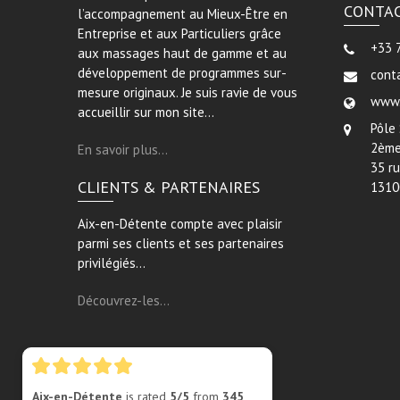
CONTA
l’accompagnement au Mieux-Être en
Entreprise et aux Particuliers grâce
+33 
aux massages haut de gamme et au
développement de programmes sur-
cont
mesure originaux. Je suis ravie de vous
www.
accueillir sur mon site…
Pôle
2ème
En savoir plus…
35 r
CLIENTS & PARTENAIRES
1310
Aix-en-Détente compte avec plaisir
parmi ses clients et ses partenaires
privilégiés…
Découvrez-les…
Aix-en-Détente
is rated
5/5
from
345