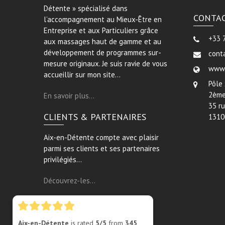
Détente » spécialisé dans
CONTA
l’accompagnement au Mieux-Être en
Entreprise et aux Particuliers grâce
+33 
aux massages haut de gamme et au
développement de programmes sur-
cont
mesure originaux. Je suis ravie de vous
www.
accueillir sur mon site…
Pôle
2ème
En savoir plus…
35 r
CLIENTS & PARTENAIRES
1310
Aix-en-Détente compte avec plaisir
parmi ses clients et ses partenaires
privilégiés…
Découvrez-les…
Aix-en-Détente
is rated
5/5
from
345