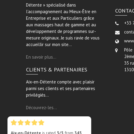
Détente » spécialisé dans
CONTA
l’accompagnement au Mieux-Être en
Entreprise et aux Particuliers grâce
+33 
aux massages haut de gamme et au
développement de programmes sur-
cont
mesure originaux. Je suis ravie de vous
www.
accueillir sur mon site…
Pôle
2ème
En savoir plus…
35 r
CLIENTS & PARTENAIRES
1310
Aix-en-Détente compte avec plaisir
parmi ses clients et ses partenaires
privilégiés…
Découvrez-les…
Aix-en-Détente
is rated
5/5
from
345