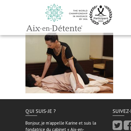
QUI SUIS-JE ?
SUIVEZ
Bonjour, je m’appelle Karine et suis la
fondatrice du cabinet « Aix-en-