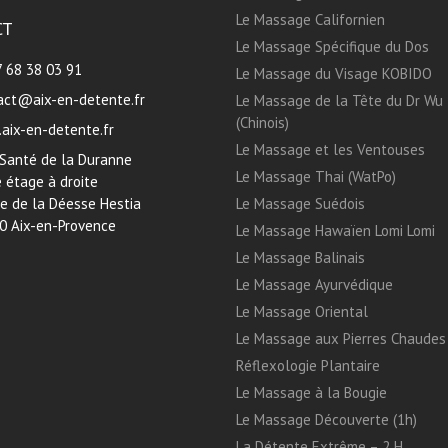
Le Massage Californien
CT
Le Massage Spécifique du Dos
7 68 38 03 91
Le Massage du Visage KOBIDO
act@aix-en-detente.fr
Le Massage de la Tête du Dr Wu
(Chinois)
aix-en-detente.fr
Le Massage et les Ventouses
 Santé de la Duranne
Le Massage Thai (WatPo)
 étage à droite
ue de la Déesse Hestia
Le Massage Suédois
0 Aix-en-Provence
Le Massage Hawaïen Lomi Lomi
Le Massage Balinais
Le Massage Ayurvédique
Le Massage Oriental
Le Massage aux Pierres Chaudes
Réflexologie Plantaire
Le Massage à la Bougie
Le Massage Découverte (1h)
La Détente Extrême – 2 H