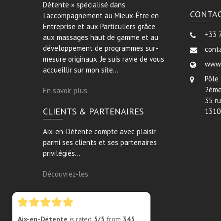
Détente » spécialisé dans
CONTA
l’accompagnement au Mieux-Être en
Entreprise et aux Particuliers grâce
+33 
aux massages haut de gamme et au
développement de programmes sur-
cont
mesure originaux. Je suis ravie de vous
www.
accueillir sur mon site…
Pôle
2ème
En savoir plus…
35 r
CLIENTS & PARTENAIRES
1310
Aix-en-Détente compte avec plaisir
parmi ses clients et ses partenaires
privilégiés…
Découvrez-les…
Aix-en-Détente
is rated
5/5
from
345