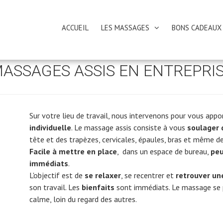
ACCUEIL
LES MASSAGES
BONS CADEAUX
ASSAGES ASSIS EN ENTREPRI
Sur votre lieu de travail, nous intervenons pour vous ap
individuelle
. Le massage assis consiste à vous
soulager 
tête et des trapèzes, cervicales, épaules, bras et même d
Facile à mettre en place
, dans un espace de bureau,
peu
immédiats
.
L'objectif est de
se relaxer
, se recentrer et
retrouver un
son travail. Les
bienfaits
sont immédiats. Le massage se pr
calme, loin du regard des autres.