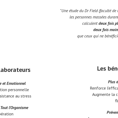
"Une étude du Dr Field (faculté de
les personnes massées dura
calculent
deux fois pl
deux fois moin
que ceux qui ne bénéfic
Les bén
llaborateurs
Plus d
e et Emotionnel
Renforce l'effic
ation personnelle
Augmente la co
ésistance au stress
f
Tout l'Organisme
Préven
pération