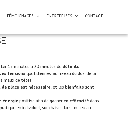
TÉMOIGNAGES
ENTREPRISES
CONTACT
SE
porter 15 minutes à 20 minutes de
détente
des tensions
quotidiennes, au niveau du dos, de la
es maux de tête!
 de place est nécessaire,
et les
bienfaits
sont
e énergie
positive afin de gagner en
efficacité
dans
atique en individuel, sur chaise, dans un lieu au