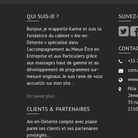
QUI SUIS-JE ?
SUIVEZ
Bonjour, je m’appelle Karine et suis la
fondatrice du cabinet « Aix-en-
Détente » spécialisé dans
CONTA
l’accompagnement au Mieux-Être en
Entreprise et aux Particuliers grâce
+33 
aux massages haut de gamme et au
développement de programmes sur-
cont
mesure originaux. Je suis ravie de vous
www.
accueillir sur mon site…
Pôle
2ème
En savoir plus…
35 r
CLIENTS & PARTENAIRES
1310
Aix-en-Détente compte avec plaisir
parmi ses clients et ses partenaires
privilégiés…