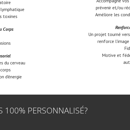
Accompagne vos c
atoire
prévenir et/ou réd
t lymphatique
Améliore les condi
es toxines
Renforce
du Corps
Un projet tourné vers
renforce l'image 
nsions
Fid
Motive et fédè
soriel
aut
es du cerveau
 corps
on d'énergie
IS 100% PERSONNALISÉ?