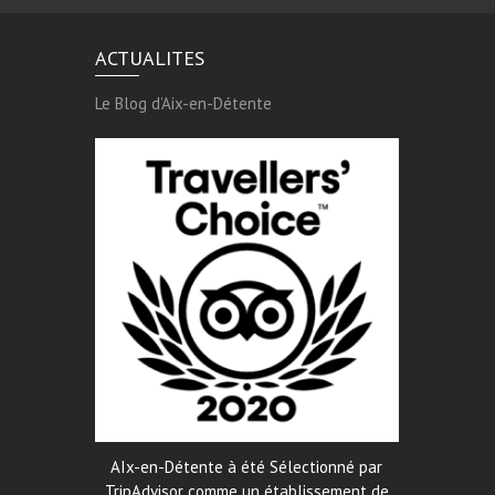
ACTUALITES
Le Blog d’Aix-en-Détente
AIx-en-Détente à été Sélectionné par
TripAdvisor comme un établissement de