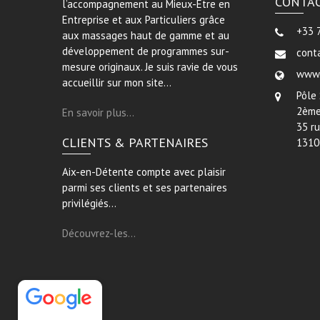
CONTA
l’accompagnement au Mieux-Être en
Entreprise et aux Particuliers grâce
+33 
aux massages haut de gamme et au
développement de programmes sur-
cont
mesure originaux. Je suis ravie de vous
www.
accueillir sur mon site…
Pôle
2ème
En savoir plus…
35 r
CLIENTS & PARTENAIRES
1310
Aix-en-Détente compte avec plaisir
parmi ses clients et ses partenaires
privilégiés…
Découvrez-les…
Aix-en-Détente
5/5
345