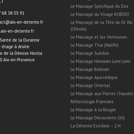
CT
Le Massage Spécifique du Dos
7 68 38 03 91
Le Massage du Visage KOBIDO
act@aix-en-detente.fr
Le Massage de la Tête du Dr Wu
(Chinois)
aix-en-detente.fr
Le Massage et les Ventouses
 Santé de la Duranne
Le Massage Thai (WatPo)
 étage à droite
ue de la Déesse Hestia
Le Massage Suédois
0 Aix-en-Provence
Le Massage Hawaïen Lomi Lomi
Le Massage Balinais
Le Massage Ayurvédique
Le Massage Oriental
Le Massage aux Pierres Chaudes
Réflexologie Plantaire
Le Massage à la Bougie
Le Massage Découverte (1h)
La Détente Extrême – 2 H