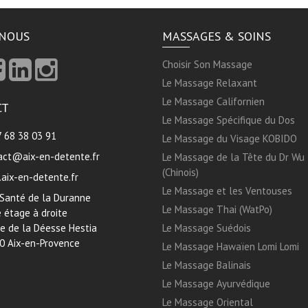
-NOUS
MASSAGES & SOINS
Choisir Son Massage
Le Massage Relaxant
Le Massage Californien
CT
Le Massage Spécifique du Dos
7 68 38 03 91
Le Massage du Visage KOBIDO
act@aix-en-detente.fr
Le Massage de la Tête du Dr Wu
(Chinois)
aix-en-detente.fr
Le Massage et les Ventouses
 Santé de la Duranne
Le Massage Thai (WatPo)
 étage à droite
ue de la Déesse Hestia
Le Massage Suédois
0 Aix-en-Provence
Le Massage Hawaïen Lomi Lomi
Le Massage Balinais
Le Massage Ayurvédique
Le Massage Oriental