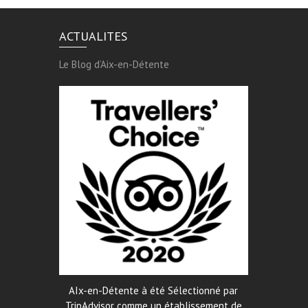
ACTUALITES
Le Blog d’Aix-en-Détente
AIx-en-Détente à été Sélectionné par
TripAdvisor comme un établissement de