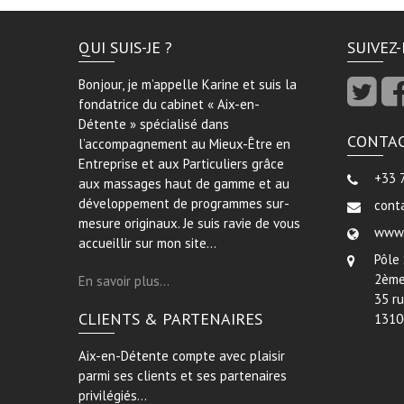
QUI SUIS-JE ?
SUIVEZ
Bonjour, je m’appelle Karine et suis la
fondatrice du cabinet « Aix-en-
Détente » spécialisé dans
CONTA
l’accompagnement au Mieux-Être en
Entreprise et aux Particuliers grâce
+33 
aux massages haut de gamme et au
développement de programmes sur-
cont
mesure originaux. Je suis ravie de vous
www.
accueillir sur mon site…
Pôle
2ème
En savoir plus…
35 r
CLIENTS & PARTENAIRES
1310
Aix-en-Détente compte avec plaisir
parmi ses clients et ses partenaires
privilégiés…